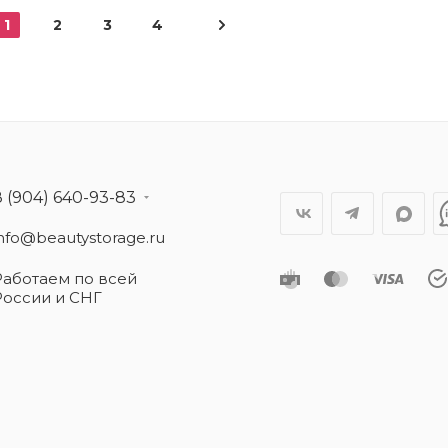
1
2
3
4
8 (904) 640-93-83
info@beautystorage.ru
Работаем по всей
России и СНГ