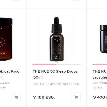
bloat Food
THE NUE CO Sleep Drops
THE NU
l)
(30ml)
capsules
ищевых
Арт.: Пищ
Арт.: Капли для улучшения сна
отик
стресс
7 100
руб.
9 470