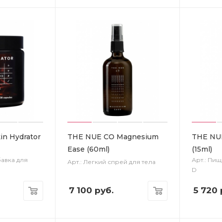
n Hydrator
THE NUE CO Magnesium
THE NUE
Ease (60ml)
(15ml)
бавка для
Арт.: Пи
Арт.: Легкий спрей для тела
D
7 100
руб.
5 720