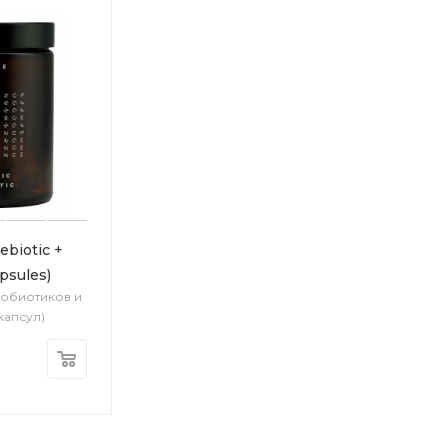
biotic +
apsules)
робиотиков и
капсул)