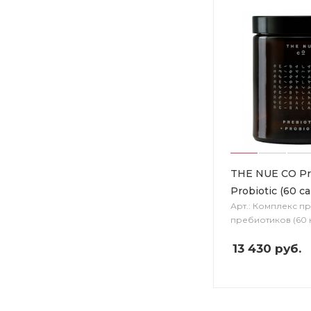
THE NUE CO Pre
Probiotic (60 c
Арт.: Комплекс п
пребиотиков (60 
13 430
руб.