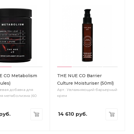
E CO Metabolism
THE NUE CO Barrier
ules)
Culture Moisturiser (50ml)
щевая добавка для
Арт.: Увлажняющий барьерный
я метаболизма (60
крем
руб.
14 610
руб.