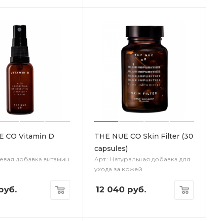
 CO Vitamin D
THE NUE CO Skin Filter (30
capsules)
щевая добавка витамин
Арт.: Натуральная добавка для
ухода за кожей
руб.
12 040
руб.