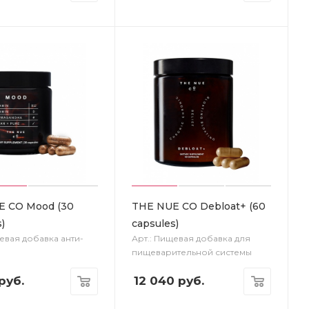
E CO Mood (30
THE NUE CO Debloat+ (60
)
capsules)
евая добавка анти-
Арт.: Пищевая добавка для
пищеварительной системы
руб.
12 040
руб.