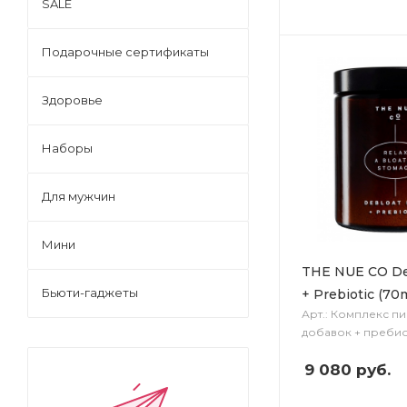
SALE
Подарочные сертификаты
Здоровье
Наборы
Для мужчин
Мини
THE NUE CO De
Бьюти-гаджеты
+ Prebiotic (70m
Арт.: Комплекс п
добавок + преби
9 080
руб.