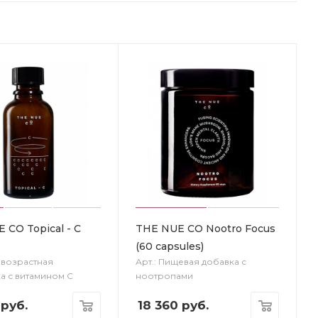
 CO Topical - C
THE NUE CO Nootro Focus
(60 capsules)
тивозрастная
Арт.: Пищевая добавка с
а с витамином С
ноотропами
руб.
18 360
руб.