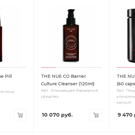
 Pill
THE NUE CO Barrier
THE NU
Culture Cleanser (120ml)
(60 caps
Арт.: Очищающее барьерное
Арт.: Пи
ля лица
средство
улучшени
капсул)
10 070
руб.
9 470