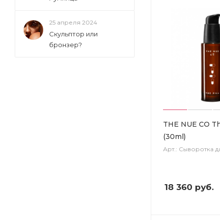
25 апреля 2024
Скульптор или
бронзер?
THE NUE CO The
(30ml)
Арт.: Сыворотка д
18 360
руб.