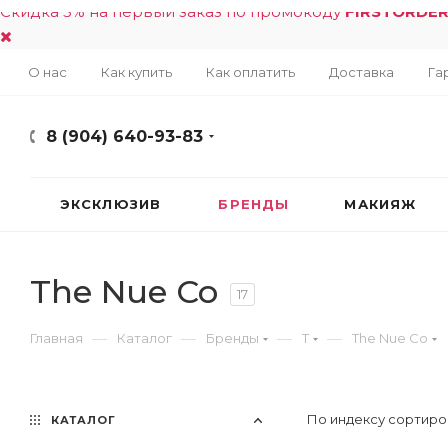
Скидка 5% на первый заказ по промокоду
FIRSTORDE
О нас
Как купить
Как оплатить
Доставка
Га
8 (904) 640-93-83
ЭКСКЛЮЗИВ
БРЕНДЫ
МАКИЯЖ
The Nue Co
17
—
—
—
—
Главная
Каталог
Бренды
T
The Nue Co
По индексу сортиро
КАТАЛОГ