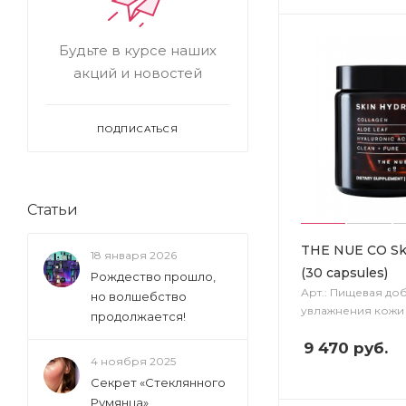
Будьте в курсе наших
акций и новостей
ПОДПИСАТЬСЯ
Статьи
THE NUE CO Ski
18 января 2026
(30 capsules)
Рождество прошло,
Арт.: Пищевая до
но волшебство
увлажнения кожи
продолжается!
9 470
руб.
4 ноября 2025
Секрет «Стеклянного
Румянца»