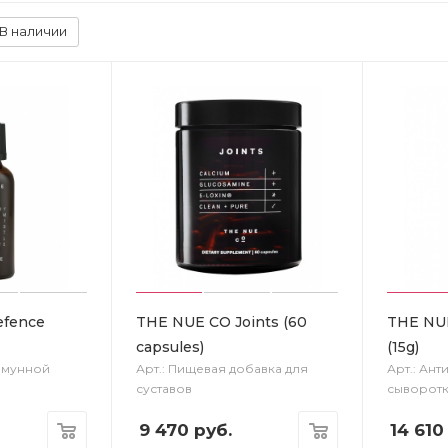
В наличии
efence
THE NUE CO Joints (60
THE NUE
capsules)
(15g)
иммунной
Арт.: Пищевая добавка для
Арт.: Ан
суставов
сыворотк
9 470
руб.
14 610