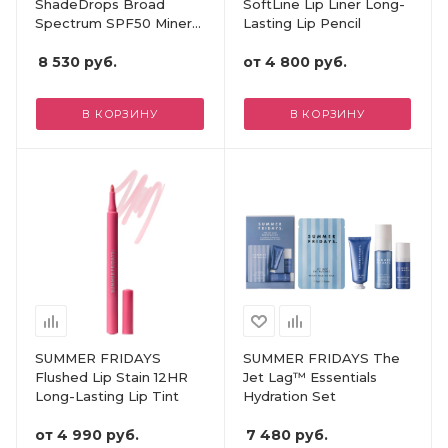
ShadeDrops Broad
SoftLine Lip Liner Long-
Spectrum SPF50 Mineral
Lasting Lip Pencil
Milk Sunscreen
8 530
руб.
от
4 800 руб.
В КОРЗИНУ
В КОРЗИНУ
SUMMER FRIDAYS
SUMMER FRIDAYS The
Flushed Lip Stain 12HR
Jet Lag™ Essentials
Long-Lasting Lip Tint
Hydration Set
от
4 990 руб.
7 480
руб.