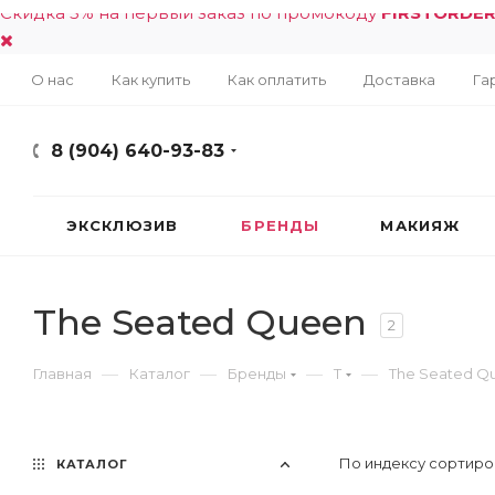
Скидка 5% на первый заказ по промокоду
FIRSTORDE
О нас
Как купить
Как оплатить
Доставка
Га
8 (904) 640-93-83
ЭКСКЛЮЗИВ
БРЕНДЫ
МАКИЯЖ
The Seated Queen
2
—
—
—
—
Главная
Каталог
Бренды
T
The Seated Q
По индексу сортиро
КАТАЛОГ