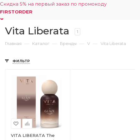
Скидка 5% на первый заказ по промокоду
FIRSTORDER
Vita Liberata
0
1
—
—
—
—
Главная
Каталог
Бренды
V
Vita Liberata
ФИЛЬТР
VITA LIBERATA The