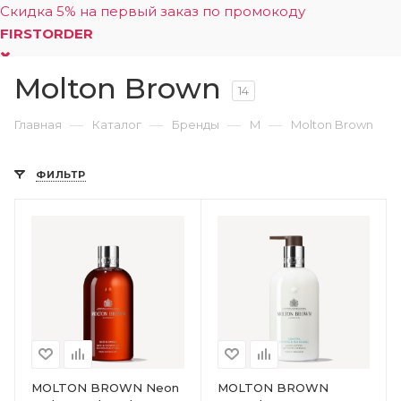
Скидка 5% на первый заказ по промокоду
FIRSTORDER
Molton Brown
0
14
—
—
—
—
Главная
Каталог
Бренды
M
Molton Brown
ФИЛЬТР
MOLTON BROWN Neon
MOLTON BROWN