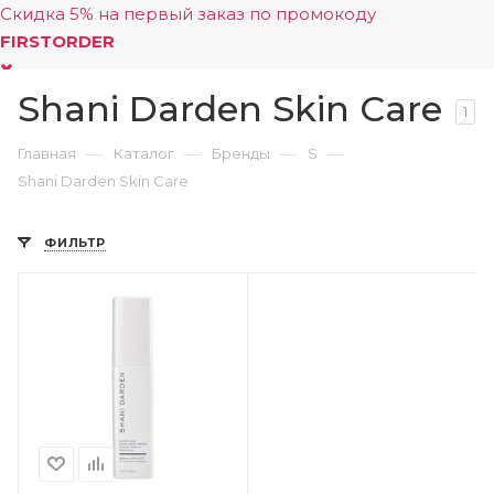
Скидка 5% на первый заказ по промокоду
FIRSTORDER
Shani Darden Skin Care
0
1
—
—
—
—
Главная
Каталог
Бренды
S
Shani Darden Skin Care
ФИЛЬТР