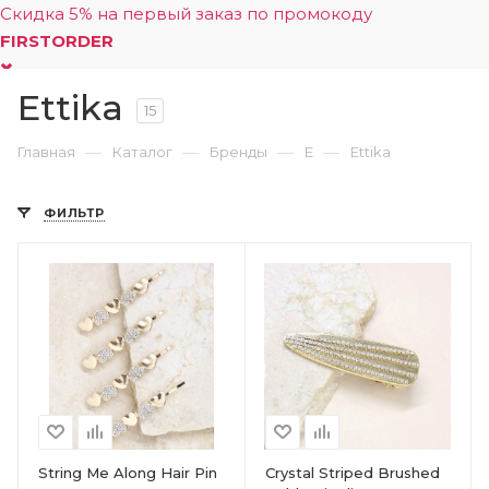
Скидка 5% на первый заказ по промокоду
FIRSTORDER
Ettika
0
15
—
—
—
—
Главная
Каталог
Бренды
E
Ettika
ФИЛЬТР
String Me Along Hair Pin
Crystal Striped Brushed