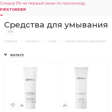
Скидка 5% на первый заказ по промокоду
FIRSTORDER
Средства для умывания
0
198
—
—
—
Главная
Каталог
Уход
Средства для умывания
ФИЛЬТР