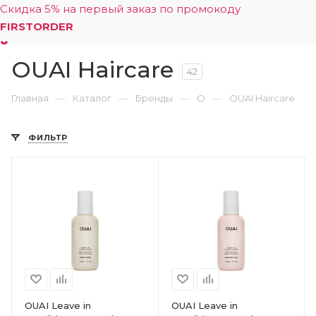
Скидка 5% на первый заказ по промокоду
FIRSTORDER
OUAI Haircare
0
42
—
—
—
—
Главная
Каталог
Бренды
O
OUAI Haircare
ФИЛЬТР
OUAI Leave in
OUAI Leave in