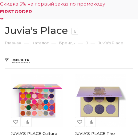
Скидка 5% на первый заказ по промокоду
FIRSTORDER
Juvia's Place
0
6
—
—
—
—
Главная
Каталог
Бренды
J
Juvia's Place
ФИЛЬТР
JUVIA'S PLACE Culture
JUVIA'S PLACE The