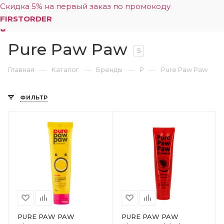
Скидка 5% на первый заказ по промокоду
FIRSTORDER
Pure Paw Paw
0
5
—
—
—
—
Главная
Каталог
Бренды
P
Pure Paw Paw
ФИЛЬТР
PURE PAW PAW
PURE PAW PAW