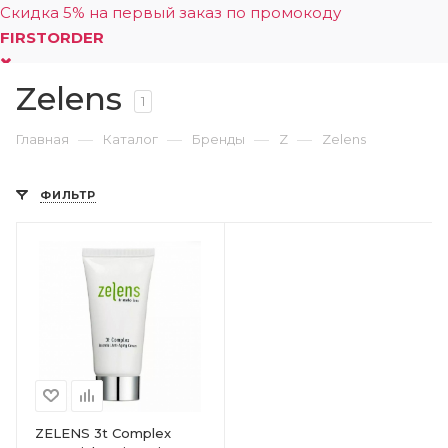
Скидка 5% на первый заказ по промокоду
FIRSTORDER
Zelens
0
1
—
—
—
—
Главная
Каталог
Бренды
Z
Zelens
ФИЛЬТР
ZELENS 3t Complex