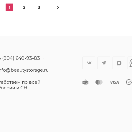
1
2
3
8 (904) 640-93-83
info@beautystorage.ru
Работаем по всей
России и СНГ