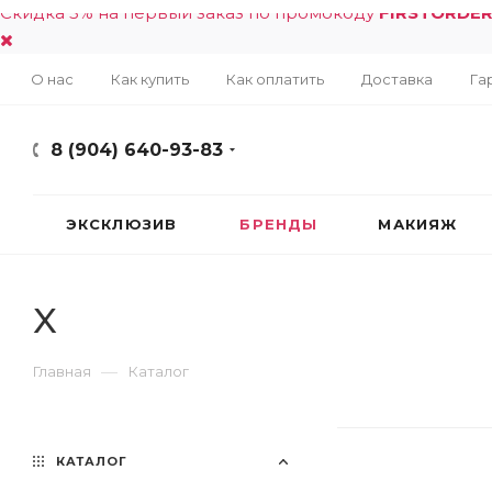
Скидка 5% на первый заказ по промокоду
FIRSTORDE
О нас
Как купить
Как оплатить
Доставка
Га
8 (904) 640-93-83
ЭКСКЛЮЗИВ
БРЕНДЫ
МАКИЯЖ
X
—
Главная
Каталог
КАТАЛОГ