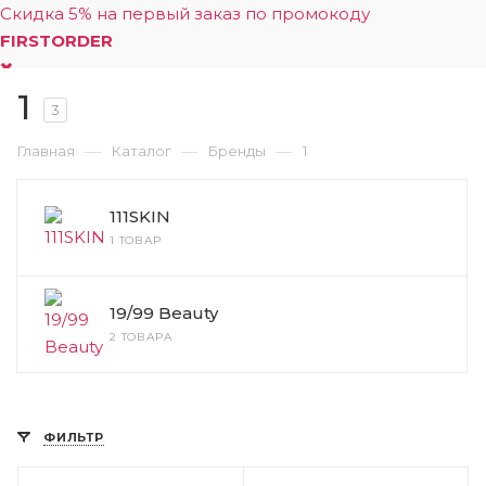
Скидка 5% на первый заказ по промокоду
FIRSTORDER
1
0
3
—
—
—
Главная
Каталог
Бренды
1
111SKIN
1 ТОВАР
19/99 Beauty
2 ТОВАРА
ФИЛЬТР