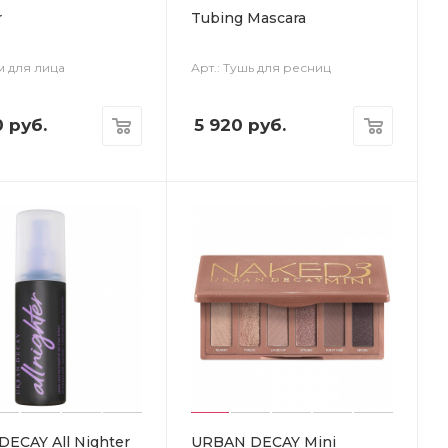
r
Tubing Mascara
м для лица
Арт.: Тушь для ресниц
0
руб.
5 920
руб.
ECAY All Nighter
URBAN DECAY Mini