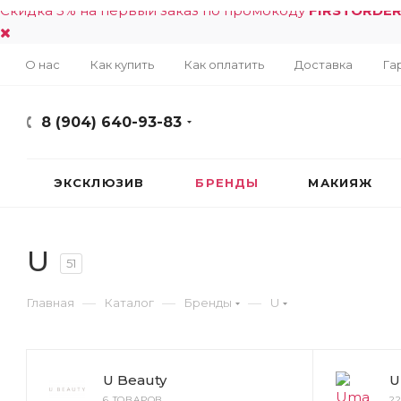
Скидка 5% на первый заказ по промокоду
FIRSTORDE
О нас
Как купить
Как оплатить
Доставка
Га
8 (904) 640-93-83
ЭКСКЛЮЗИВ
БРЕНДЫ
МАКИЯЖ
U
51
—
—
—
Главная
Каталог
Бренды
U
U Beauty
U
6 ТОВАРОВ
2