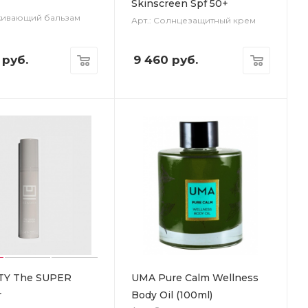
Skinscreen Spf 50+
аживающий бальзам
Арт.: Солнцезащитный крем
руб.
9 460
руб.
TY The SUPER
UMA Pure Calm Wellness
r
Body Oil (100ml)