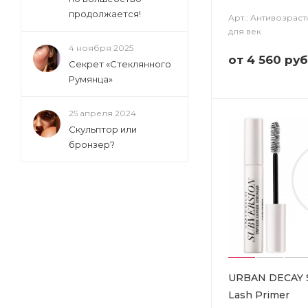
продолжается!
Арт.: Антивозрас
для век
4 ноября 2025
от
4 560 руб
Секрет «Стеклянного
Румянца»
25 апреля 2024
Скульптор или
бронзер?
URBAN DECAY S
Lash Primer