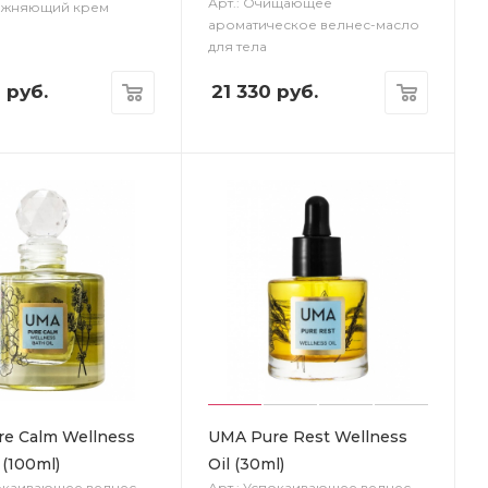
Арт.: Очищающее
лажняющий крем
ароматическое велнес-масло
для тела
0
руб.
21 330
руб.
e Calm Wellness
UMA Pure Rest Wellness
 (100ml)
Oil (30ml)
покаивающее велнес-
Арт.: Успокаивающее велнес-