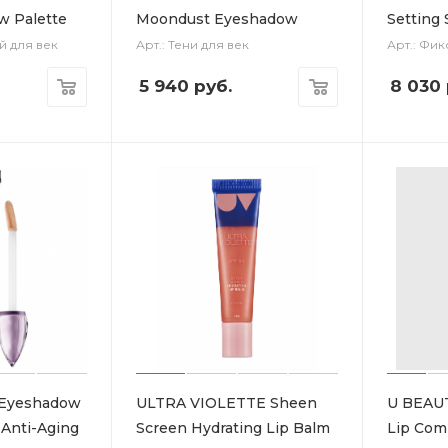
w Palette
Moondust Eyeshadow
Setting 
й для век
Арт.: Тени для век
Арт.: Фи
5 940
руб.
8 030
Eyeshadow
ULTRA VIOLETTE Sheen
U BEAU
 Anti-Aging
Screen Hydrating Lip Balm
Lip Co