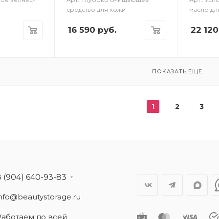
средство для кожи
масло дл
16 590
руб.
22 120
ПОКАЗАТЬ ЕЩЕ
1
2
3
8 (904) 640-93-83
info@beautystorage.ru
Работаем по всей