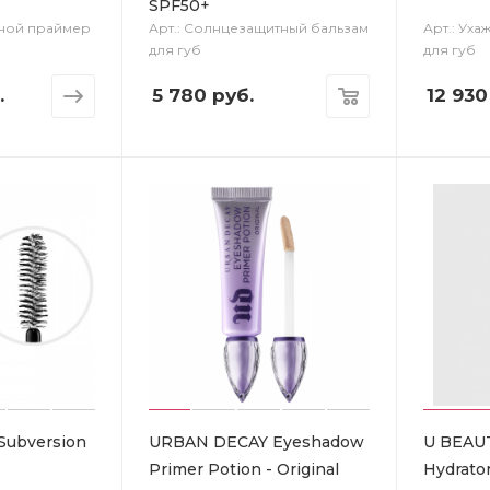
SPF50+
тной праймер
Арт.: Солнцезащитный бальзам
Арт.: Ух
для губ
для губ
.
5 780
руб.
12 930
ubversion
URBAN DECAY Eyeshadow
U BEAU
Primer Potion - Original
Hydrato