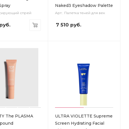
Spray
Naked3 Eyeshadow Palette
ксирующий спрей
Арт.: Палетка теней для век
руб.
7 510
руб.
TY The PLASMA
ULTRA VIOLETTE Supreme
mpound
Screen Hydrating Facial