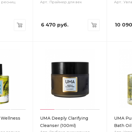
я ресниц
Арт.: Праймер для век
Арт.: Ув
6 470
руб.
10 09
 Wellness
UMA Deeply Clarifying
UMA Pur
Cleanser (100ml)
Bath Oil
кое велнес-
Арт.: Глубоко очищающее
Арт.: Ус