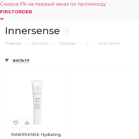
Скидка 5% на первый заказ по промокоду
FIRSTORDER
Innersense
0
1
—
—
—
—
Главная
Каталог
Бренды
I
Innersense
ФИЛЬТР
INNERSENSE Hydrating