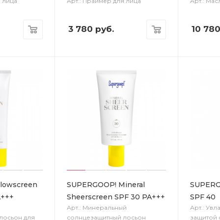
я лица
Арт.: Праймер для лица
Арт.: Мас
3 780
руб.
10 78
lowscreen
SUPERGOOP! Mineral
SUPERG
A+++
Sheerscreen SPF 30 PA+++
SPF 40
Арт.: Минеральный
Арт.: Ув
лосьон для
солнцезащитный лосьон
защитой 