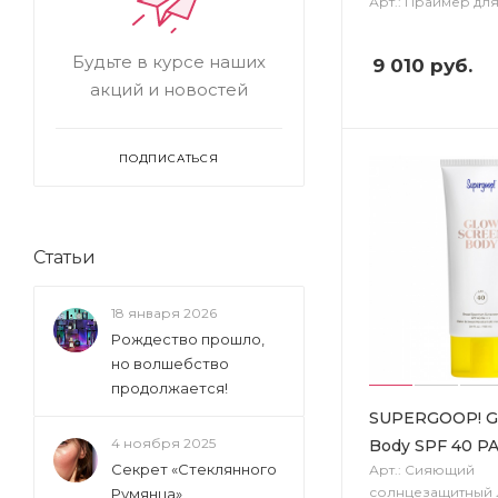
Арт.: Праймер дл
Будьте в курсе наших
9 010
руб.
акций и новостей
ПОДПИСАТЬСЯ
Статьи
18 января 2026
Рождество прошло,
но волшебство
продолжается!
SUPERGOOP! G
4 ноября 2025
Body SPF 40 P
Секрет «Стеклянного
Арт.: Сияющий
солнцезащитный 
Румянца»