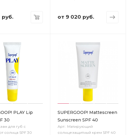
0
руб.
от
9 020 руб.
OOP! PLAY Lip
SUPERGOOP! Mattescreen
F 30
Sunscreen SPF 40
ьзам для губ с
Арт.: Матирующий
от солнца SPF 30
солнцезащитный крем SPF 40