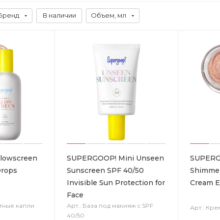
Бренд
В наличии
Объем, мл
lowscreen
SUPERGOOP! Mini Unseen
SUPERG
Drops
Sunscreen SPF 40/50
Shimmer
Invisible Sun Protection for
Cream E
Face
тные капли
Арт.: База под макияж с SPF
Арт.: Кре
40/50