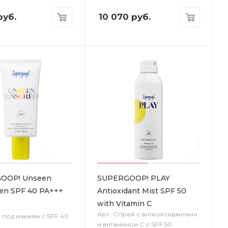
уб.
10 070
руб.
OOP! Unseen
SUPERGOOP! PLAY
en SPF 40 PA+++
Antioxidant Mist SPF 50
with Vitamin C
Арт.: Спрей с антиоксидантами
а под макияж с SPF 40
и витамином C с SPF 50