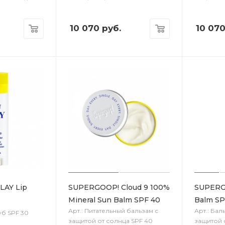
10 070
руб.
10 07
LAY Lip
SUPERGOOP! Cloud 9 100%
SUPERG
Mineral Sun Balm SPF 40
Balm SP
Арт.: Питательный бальзам с
Арт.: Бал
уб SPF 30
защитой от солнца SPF 40
защитой 