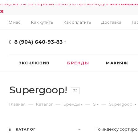
Скидка 5% на первый заказ по промокоду
FIRSTORDE
О нас
Как купить
Как оплатить
Доставка
Га
8 (904) 640-93-83
ЭКСКЛЮЗИВ
БРЕНДЫ
МАКИЯЖ
Supergoop!
32
—
—
—
—
Главная
Каталог
Бренды
S
Supergoop!
По индексу сортиро
КАТАЛОГ