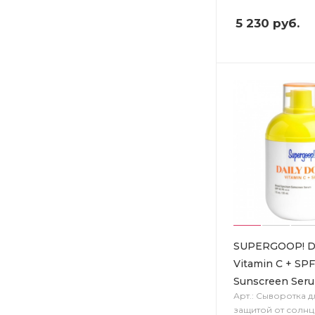
5 230
руб.
SUPERGOOP! Da
Vitamin C + SPF
Sunscreen Ser
Арт.: Сыворотка д
защитой от солнц