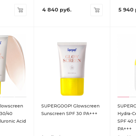
4 840
руб.
5 940
lowscreen
SUPERGOOP! Glowscreen
SUPERGO
30/40
Sunscreen SPF 30 PA+++
Hydra-C
uronic Acid
SPF 40 
PA+++