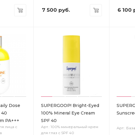
7 500
руб.
6 100
р
ily Dose
SUPERGOOP! Bright-Eyed
SUPERG
 40
100% Mineral Eye Cream
Sunscre
um PA+++
SPF 40
ля лица с
Арт.: 100% минеральный крем
Арт.: Баз
а
для глаз с SPF 40