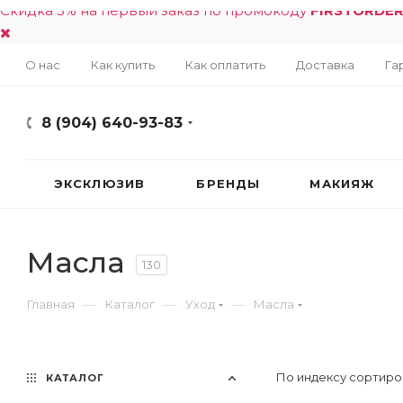
Скидка 5% на первый заказ по промокоду
FIRSTORDE
О нас
Как купить
Как оплатить
Доставка
Га
8 (904) 640-93-83
ЭКСКЛЮЗИВ
БРЕНДЫ
МАКИЯЖ
Масла
130
—
—
—
Главная
Каталог
Уход
Масла
По индексу сортиро
КАТАЛОГ