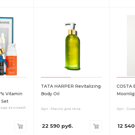
TATA HARPER Revitalizing
COSTA 
5% Vitamin
Body Oil
Moonlig
 Set
хода за кожей
Арт.: Масло для тела
Арт.: Си
22 590
руб.
12 540