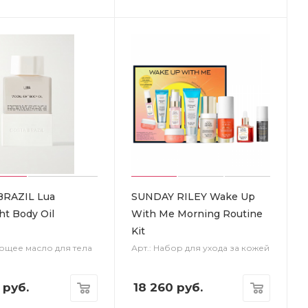
BRAZIL Lua
SUNDAY RILEY Wake Up
ht Body Oil
With Me Morning Routine
Kit
яющее масло для тела
Арт.: Набор для ухода за кожей
руб.
18 260
руб.