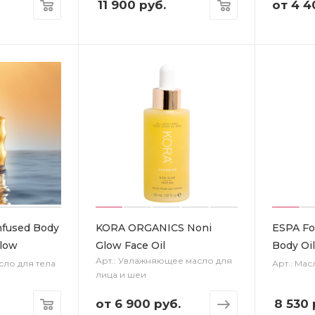
11 900
руб.
от
4 4
nfused Body
KORA ORGANICS Noni
ESPA For
Glow
Glow Face Oil
Body Oil
Арт.: Увлажняющее масло для
сло для тела
Арт.: Мас
лица и шеи
от
6 900 руб.
8 530