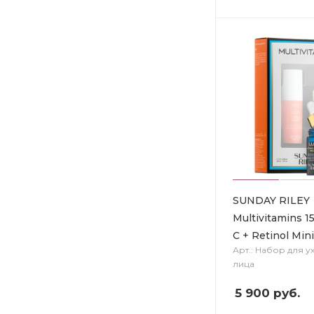
SUNDAY RILEY
Multivitamins 1
C + Retinol Mini
Арт.: Набор для у
лица
5 900
руб.