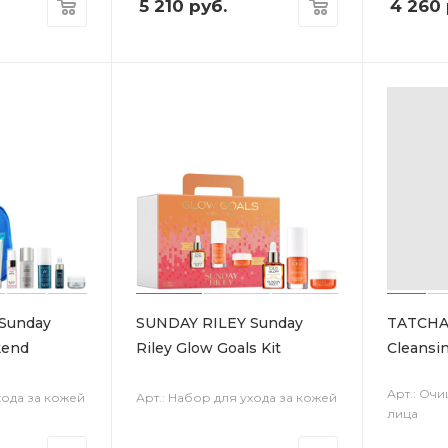
5 210
руб.
4 260
Sunday
SUNDAY RILEY Sunday
TATCHA 
kend
Riley Glow Goals Kit
Cleansin
Арт.: Оч
хода за кожей
Арт.: Набор для ухода за кожей
лица