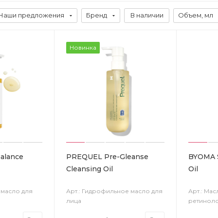
Наши предложения
Бренд
В наличии
Объем, мл
Новинка
alance
PREQUEL Pre-Gleanse
BYOMA S
Cleansing Oil
Oil
 масло для
Арт.: Гидрофильное масло для
Арт.: Мас
лица
ретинол