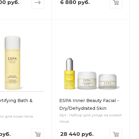
00 руб.
6 880
руб.
tifying Bath &
ESPA Inner Beauty Facial -
Dry/Dehydrated Skin
Арт.: Набор для ухода за кожей
ло для кожи тела
лица
руб.
28 440
руб.