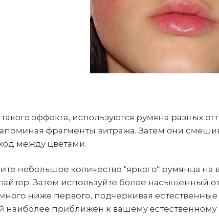
 такого эффекта, используются румяна разных отт
апоминая фрагменты витража. Затем они смешив
ход между цветами.
ите небольшое количество "яркого" румянца на ве
лайтер. Затем используйте более насыщенный от
много ниже первого, подчеркивая естественные 
й наиболее приближен к вашему естественному р