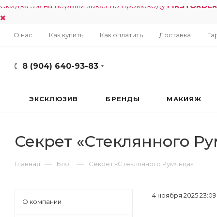
Скидка 5% на первый заказ по промокоду
FIRSTORDE
О нас
Как купить
Как оплатить
Доставка
Га
8 (904) 640-93-83
ЭКСКЛЮЗИВ
БРЕНДЫ
МАКИЯЖ
Секрет «Стеклянного Р
—
—
Главная
Блог
Секрет «Стеклянного Румянца»
4 ноября 2025 23:09
О компании