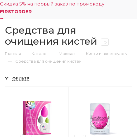
Скидка 5% на первый заказ по промокоду
FIRSTORDER
Средства для
0
очищения кистей
15
—
—
—
Главная
Каталог
Макияж
Кисти и аксессуары
—
Средства для очищения кистей
ФИЛЬТР