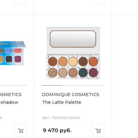
OSMETICS
DOMINIQUE COSMETICS
yeshadow
The Latte Palette
ей
Арт.: Палетка теней
9 470
руб.