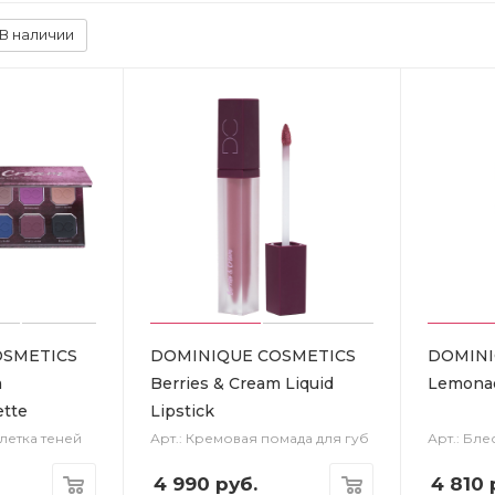
В наличии
OSMETICS
DOMINIQUE COSMETICS
DOMINI
m
Berries & Cream Liquid
Lemonad
ette
Lipstick
летка теней
Арт.: Кремовая помада для губ
Арт.: Бле
4 990
руб.
4 810