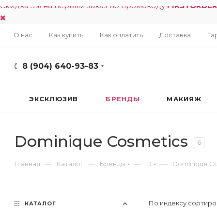
Скидка 5% на первый заказ по промокоду
FIRSTORDE
О нас
Как купить
Как оплатить
Доставка
Га
8 (904) 640-93-83
ЭКСКЛЮЗИВ
БРЕНДЫ
МАКИЯЖ
Dominique Cosmetics
6
—
—
—
—
Главная
Каталог
Бренды
D
Dominique Co
По индексу сортиро
КАТАЛОГ