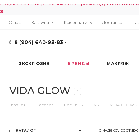
Скидка 5% на первый заказ по промокоду
FIRSTORDE
О нас
Как купить
Как оплатить
Доставка
Га
8 (904) 640-93-83
ЭКСКЛЮЗИВ
БРЕНДЫ
МАКИЯЖ
VIDA GLOW
4
—
—
—
—
Главная
Каталог
Бренды
V
VIDA GLOW
По индексу сортиро
КАТАЛОГ