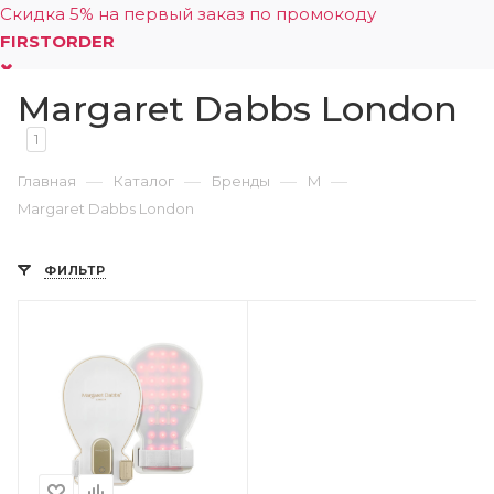
Скидка 5% на первый заказ по промокоду
FIRSTORDER
Margaret Dabbs London
0
1
—
—
—
—
Главная
Каталог
Бренды
M
Margaret Dabbs London
ФИЛЬТР