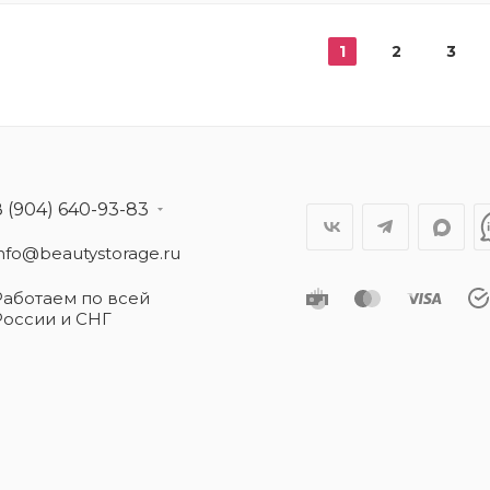
1
2
3
8 (904) 640-93-83
info@beautystorage.ru
Работаем по всей
России и СНГ