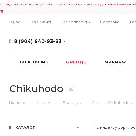
Скидка 5% на первый заказ по промокоду
FIRSTORDE
О нас
Как купить
Как оплатить
Доставка
Га
8 (904) 640-93-83
ЭКСКЛЮЗИВ
БРЕНДЫ
МАКИЯЖ
Chikuhodo
55
—
—
—
—
Главная
Каталог
Бренды
C
Chikuhodo
По индексу сортиро
КАТАЛОГ