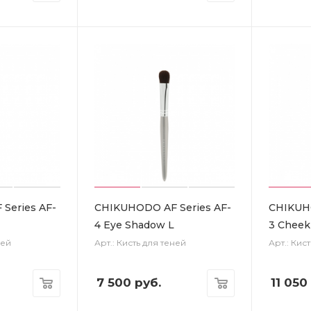
Series AF-
CHIKUHODO AF Series AF-
CHIKUHO
4 Eye Shadow L
3 Cheek
ней
Арт.: Кисть для теней
Арт.: Кис
7 500
руб.
11 050