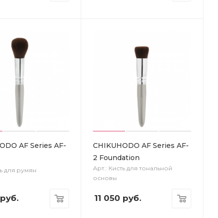
DO AF Series AF-
CHIKUHODO AF Series AF-
2 Foundation
Арт.: Кисть для тональной
ть для румян
основы
руб.
11 050
руб.