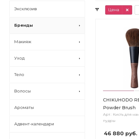
Эксклюзив
Цена
Бренды
Макияж
Уход
Тело
Волосы
CHIKUHODO RE
Powder Brush
Ароматы
Арт.: Кисть для н
пудры
Адвент-календари
46 880
руб.