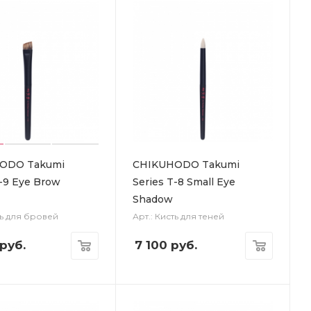
ODO Takumi
CHIKUHODO Takumi
T-9 Eye Brow
Series T-8 Small Eye
Shadow
ть для бровей
Арт.: Кисть для теней
руб.
7 100
руб.