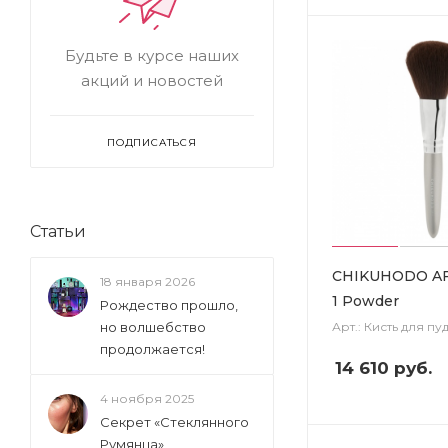
Будьте в курсе наших
акций и новостей
ПОДПИСАТЬСЯ
Статьи
CHIKUHODO AF 
18 января 2026
1 Powder
Рождество прошло,
Арт.: Кисть для пу
но волшебство
продолжается!
14 610
руб.
4 ноября 2025
Секрет «Стеклянного
Румянца»