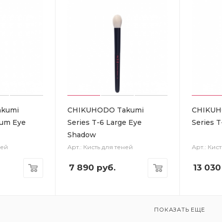
kumi
CHIKUHODO Takumi
CHIKUH
ium Eye
Series T-6 Large Eye
Series T
Shadow
ней
Арт.: Кисть для теней
Арт.: Кис
7 890
руб.
13 030
ПОКАЗАТЬ ЕЩЕ