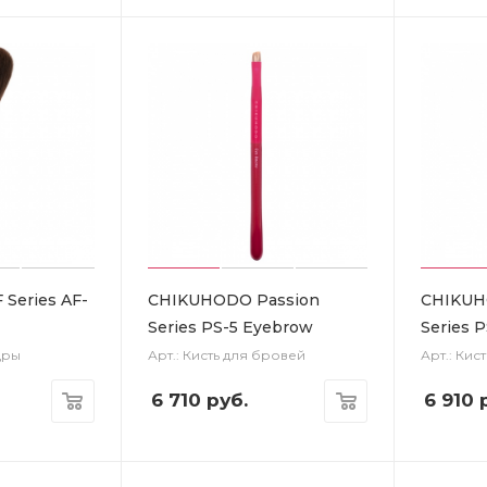
Series AF-
CHIKUHODO Passion
CHIKUH
Series PS-5 Eyebrow
Series 
дры
Арт.: Кисть для бровей
Арт.: Кис
6 710
руб.
6 910
р