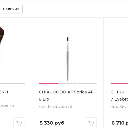
В наличии
N-1
CHIKUHODO AF Series AF-
CHIKUHO
8 Lip
7 Eyebr
анесения
Арт.: Кисть для губ
Арт.: Кис
5 330
руб.
6 710
р