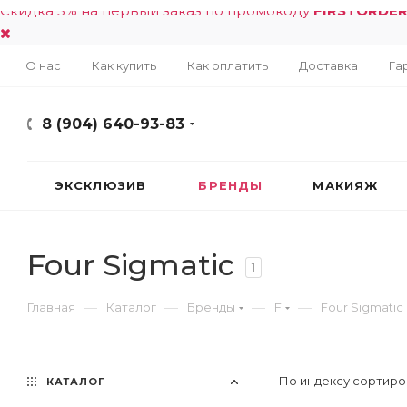
Скидка 5% на первый заказ по промокоду
FIRSTORDE
О нас
Как купить
Как оплатить
Доставка
Га
8 (904) 640-93-83
ЭКСКЛЮЗИВ
БРЕНДЫ
МАКИЯЖ
Four Sigmatic
1
—
—
—
—
Главная
Каталог
Бренды
F
Four Sigmatic
По индексу сортиро
КАТАЛОГ