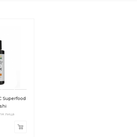
 Superfood
shi
ля лица