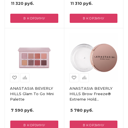
11 320
руб.
11 310
руб.
В КОРЗИНУ
В КОРЗИНУ
ANASTASIA BEVERLY
ANASTASIA BEVERLY
HILLS Glam To Go Mini
HILLS Brow Freeze®
Palette
Extreme Hold
Laminated-Look
7 590
руб.
Sculpting Wax
5 780
руб.
В КОРЗИНУ
В КОРЗИНУ