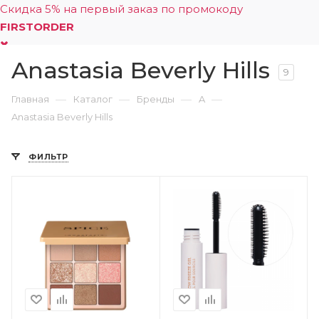
Скидка 5% на первый заказ по промокоду
FIRSTORDER
Anastasia Beverly Hills
0
9
—
—
—
—
Главная
Каталог
Бренды
A
Anastasia Beverly Hills
ФИЛЬТР