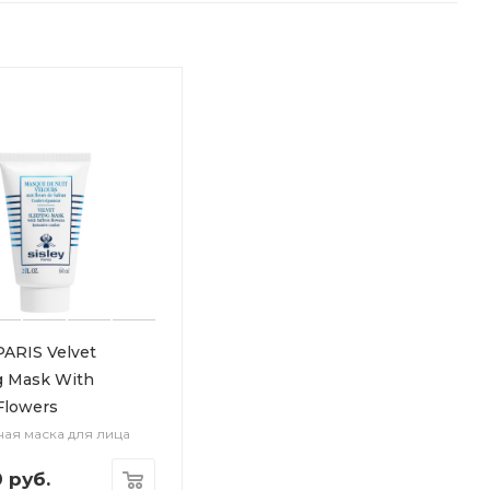
PARIS Velvet
g Mask With
Flowers
ная маска для лица
0
руб.