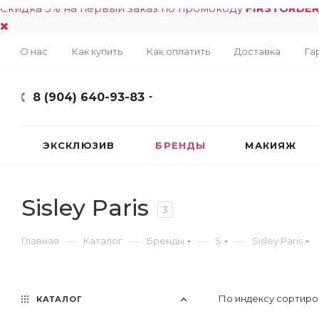
Скидка 5% на первый заказ по промокоду
FIRSTORDE
О нас
Как купить
Как оплатить
Доставка
Га
8 (904) 640-93-83
ЭКСКЛЮЗИВ
БРЕНДЫ
МАКИЯЖ
Sisley Paris
3
—
—
—
—
Главная
Каталог
Бренды
S
Sisley Paris
По индексу сортиро
КАТАЛОГ