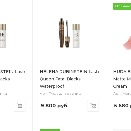
Новинк
STEIN Lash
HELENA RUBINSTEIN Lash
HUDA B
lacks
Queen Fatal Blacks
Matte Mo
Waterproof
Cream
сниц
Арт.: Тушь для ресниц
Арт.: Мат
9 800
руб.
5 680