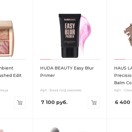
bient
HUDA BEAUTY Easy Blur
HAUS L
lushed Edit
Primer
Precisio
Balm Co
 лица
Арт.: База под макияж
Арт.: Сти
7 100
руб.
6 400