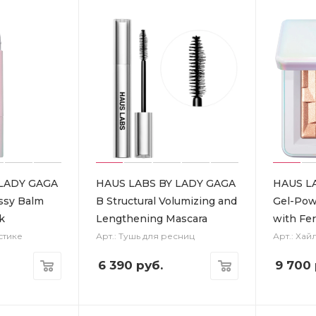
 LADY GAGA
HAUS LABS BY LADY GAGA
HAUS LA
assy Balm
B Structural Volumizing and
Gel-Pow
k
Lengthening Mascara
with Fe
стике
Арт.: Тушь для ресниц
Арт.: Хай
6 390
руб.
9 700