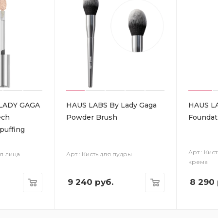
 LADY GAGA
HAUS LABS By Lady Gaga
HAUS LA
ech
Powder Brush
Foundat
puffing
Арт.: Кис
ля лица
Арт.: Кисть для пудры
крема
9 240
руб.
8 290