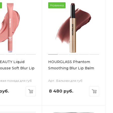
а
Новинка
EAUTY Liquid
HOURGLASS Phantom
usse Soft Blur Lip
Smoothing Blur Lip Balm
овая помада для губ
Арт.: Бальзам для губ
руб.
8 480
руб.