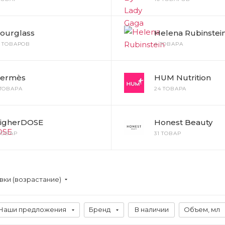
ourglass
Helena Rubinstei
9 ТОВАРОВ
4 ТОВАРА
ermès
HUM Nutrition
 ТОВАРА
24 ТОВАРА
igherDOSE
Honest Beauty
 ТОВАР
31 ТОВАР
вки (возрастание)
Наши предложения
Бренд
В наличии
Объем, мл