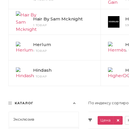
Hair By Sam Mcknight
H
1 ТОВАР
5
Herlum
H
1 ТОВАР
4
Hindash
H
1 ТОВАР
1
По индексу сортиро
КАТАЛОГ
Эксклюзив
Цена