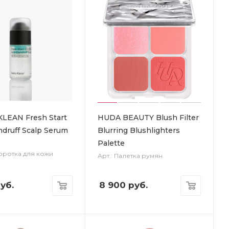
LEAN Fresh Start
HUDA BEAUTY Blush Filter
ndruff Scalp Serum
Blurring Blushlighters
Palette
воротка для кожи
Арт.: Палетка румян
уб.
8 900
руб.