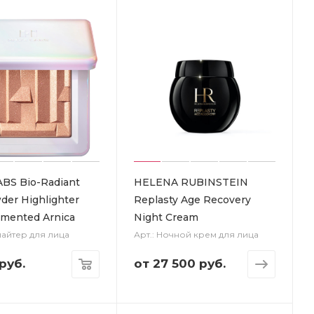
BS Bio-Radiant
HELENA RUBINSTEIN
der Highlighter
Replasty Age Recovery
rmented Arnica
Night Cream
лайтер для лица
Арт.: Ночной крем для лица
руб.
от
27 500 руб.