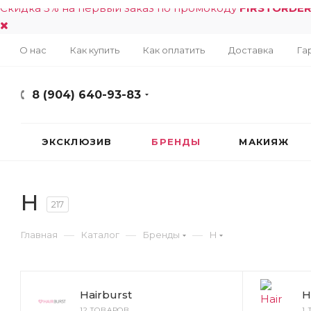
Скидка 5% на первый заказ по промокоду
FIRSTORDE
О нас
Как купить
Как оплатить
Доставка
Га
8 (904) 640-93-83
ЭКСКЛЮЗИВ
БРЕНДЫ
МАКИЯЖ
H
217
—
—
—
Главная
Каталог
Бренды
H
Hairburst
H
12 ТОВАРОВ
1