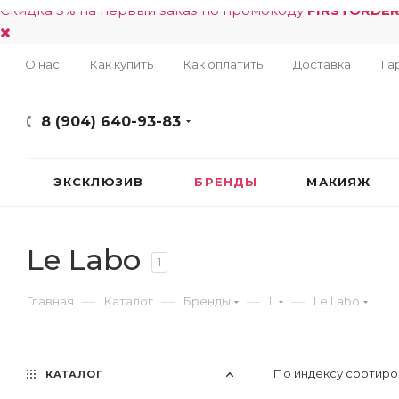
Скидка 5% на первый заказ по промокоду
FIRSTORDE
О нас
Как купить
Как оплатить
Доставка
Га
8 (904) 640-93-83
ЭКСКЛЮЗИВ
БРЕНДЫ
МАКИЯЖ
Le Labo
1
—
—
—
—
Главная
Каталог
Бренды
L
Le Labo
По индексу сортиро
КАТАЛОГ