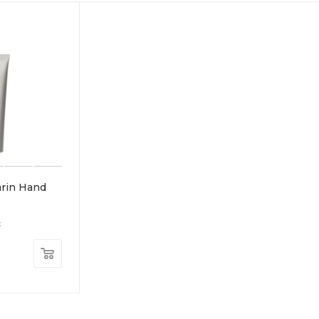
rin Hand
к