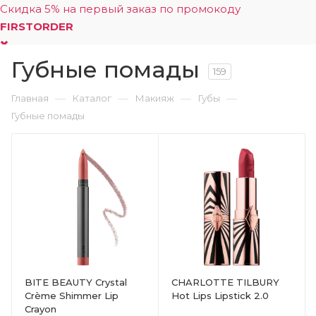
Скидка 5% на первый заказ по промокоду
FIRSTORDER
Губные помады
0
159
—
—
—
—
Главная
Каталог
Макияж
Губы
Губные помады
BITE BEAUTY Crystal
CHARLOTTE TILBURY
Crème Shimmer Lip
Hot Lips Lipstick 2.0
Crayon