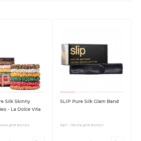
e Silk Skinny
SLIP Pure Silk Glam Band
es - La Dolce Vita
инки для волос
Арт.: Лента для волос