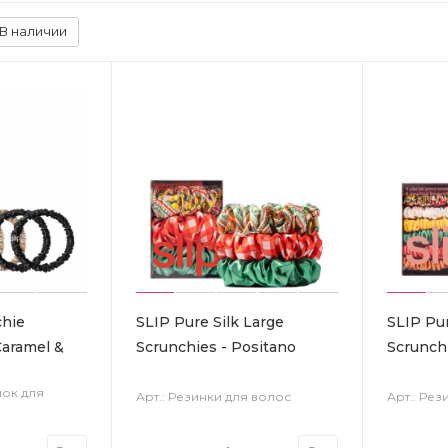
В наличии
chie
SLIP Pure Silk Large
SLIP Pur
Caramel &
Scrunchies - Positano
Scrunchi
нок для
Арт.: Резинки для волос
Арт.: Рез