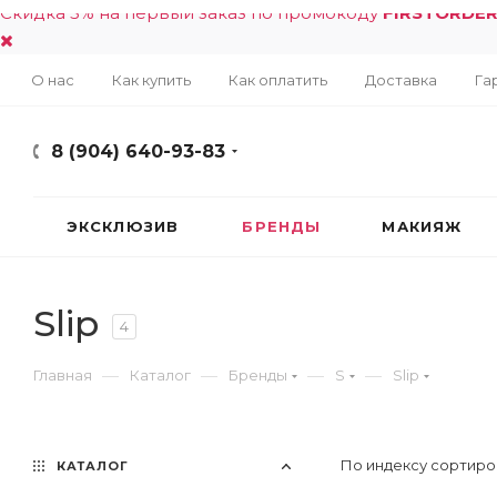
Скидка 5% на первый заказ по промокоду
FIRSTORDE
О нас
Как купить
Как оплатить
Доставка
Га
8 (904) 640-93-83
ЭКСКЛЮЗИВ
БРЕНДЫ
МАКИЯЖ
Slip
4
—
—
—
—
Главная
Каталог
Бренды
S
Slip
По индексу сортиро
КАТАЛОГ