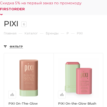
Скидка 5% на первый заказ по промокоду
FIRSTORDER
PIXI
0
6
—
—
—
—
Главная
Каталог
Бренды
P
PIXI
ФИЛЬТР
PIXI On-The-Glow
PIXI On-the-Glow Blush