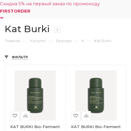
Скидка 5% на первый заказ по промокоду
FIRSTORDER
Kat Burki
0
2
—
—
—
—
Главная
Каталог
Бренды
K
Kat Burki
ФИЛЬТР
KAT BURKI Bio-Ferment
KAT BURKI Bio-Ferment