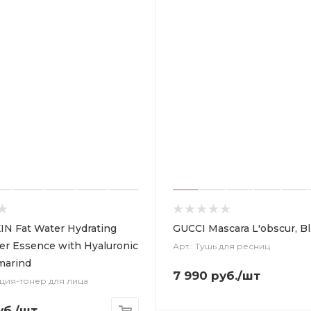
N Fat Water Hydrating
GUCCI Mascara L'obscur, B
er Essence with Hyaluronic
Арт.: Тушь для ресниц
marind
7 990
руб.
/шт
нция-тонер для лица
б.
/шт