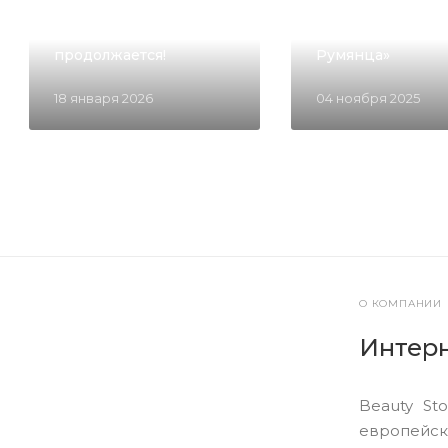
ОБЗОРЫ ТОВАРОВ
Рождество прошло, но
волшебство
Секрет «Стеклян
продолжается!
Румянца»
18 января 2026
04 ноября 2025
О КОМПАНИИ
Интерн
Beauty St
европейск