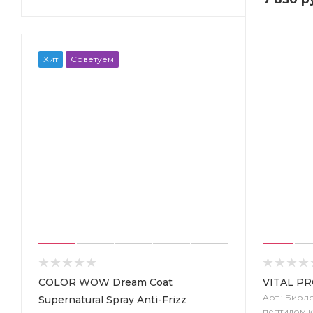
Хит
Советуем
COLOR WOW Dream Coat
VITAL PR
Арт.: Биол
Supernatural Spray Anti-Frizz
пептидом 