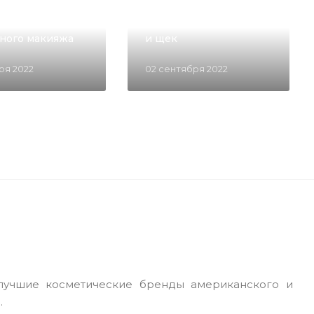
ТОВАРОВ
Лучшие продукты для
остей, для
быстрого макияжа губ
ного макияжа
и щек
бря 2022
02 сентября 2022
ы лучшие косметические бренды американского и
.