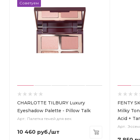
Советуем
CHARLOTTE TILBURY Luxury
FENTY SKI
Eyeshadow Palette - Pillow Talk
Milky Ton
Acid + Ta
Арт.: Палетка теней для век
Арт.: Эссе
10 460
руб.
/шт
7 850
ру