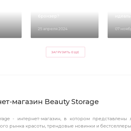
ОБЗОРЫ ТОВАРОВ
ОБЗОРЫ 
ного
Скульптор или
10 хитр
бронзер?
идеаль
25 апреля 2024
07 ноя
ЗАГРУЗИТЬ ЕЩЕ
ет-магазин Beauty Storage
orage - интернет-магазин, в котором представлен
ого рынка красоты, трендовые новинки и бестселлеры