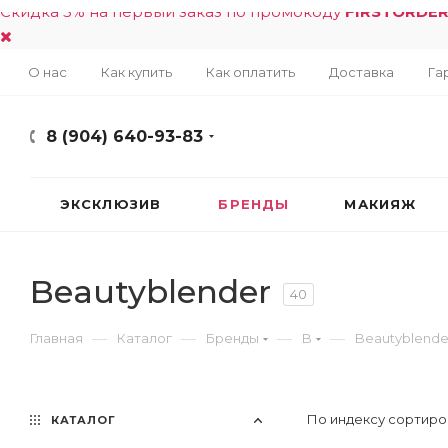
Скидка 5% на первый заказ по промокоду
FIRSTORDE
О нас
Как купить
Как оплатить
Доставка
Га
8 (904) 640-93-83
ЭКСКЛЮЗИВ
БРЕНДЫ
МАКИЯЖ
Beautyblender
40
—
—
—
—
Главная
Каталог
Бренды
B
Beautyblende
По индексу сортиро
КАТАЛОГ