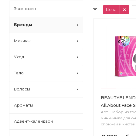
Эксклюзив
Цена
Бренды
Макияж
Уход
Тело
Волосы
BEAUTYBLEND
All.About.Face S
Ароматы
Арт.: Набор из тр
мини-мыла для о
Адвент-календари
спонжей и кистей