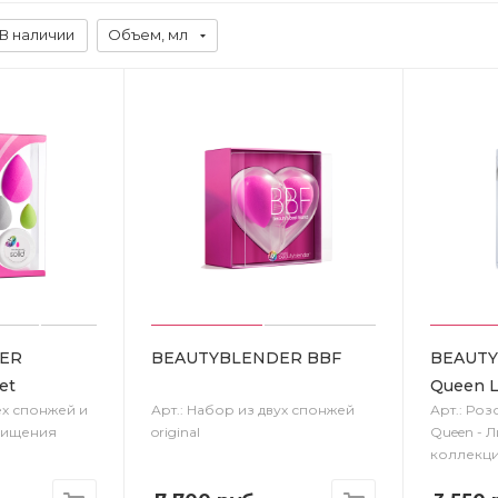
В наличии
Объем, мл
ER
BEAUTYBLENDER BBF
BEAUTY
et
Queen L
ех спонжей и
Арт.: Набор из двух спонжей
Арт.: Ро
чищения
original
Queen - 
коллекц