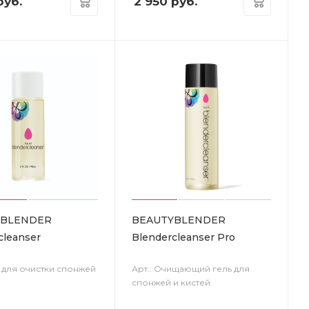
уб.
2 950
руб.
YBLENDER
BEAUTYBLENDER
cleanser
Blendercleanser Pro
ь для очистки спонжей
Арт.: Очищающий гель для
спонжей и кистей