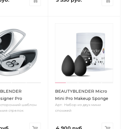
YBLENDER
BEAUTYBLENDER Micro
esigner Pro
Mini Pro Makeup Sponge
ехсторонний шаблон
Арт.: Набор из двух мини
ания стрелок
спонжей
руб.
4 900
руб.