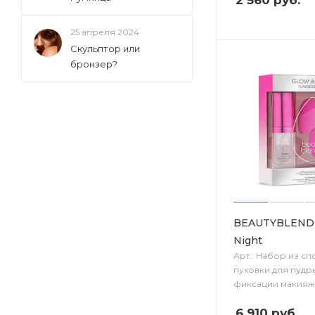
25 апреля 2024
Скульптор или
бронзер?
BEAUTYBLENDE
Night
Арт.: Набор из спо
пуховки для пудр
фиксации макияж
6 910
руб.