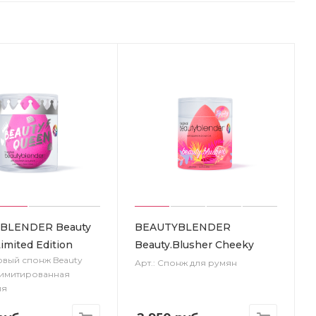
BLENDER Beauty
BEAUTYBLENDER
imited Edition
Beauty.Blusher Cheeky
зовый спонж Beauty
Арт.: Спонж для румян
Лимитированная
ия