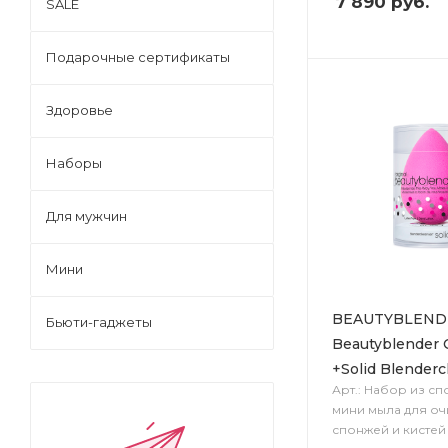
7 890
руб.
SALE
Подарочные сертификаты
Здоровье
Наборы
Для мужчин
Мини
BEAUTYBLEND
Бьюти-гаджеты
Beautyblender O
+Solid Blenderc
Арт.: Набор из спо
мини мыла для оч
спонжей и кистей