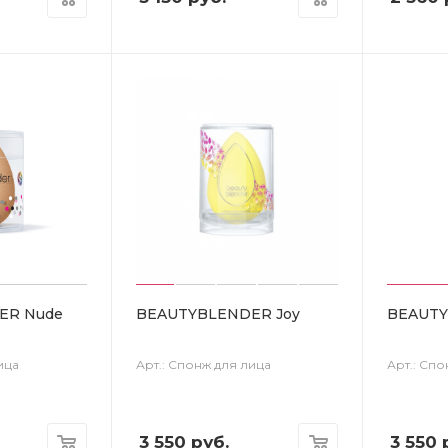
ER Nude
BEAUTYBLENDER Joy
BEAUTY
ица
Арт.: Спонж для лица
Арт.: Спо
3 550
руб.
3 550
р