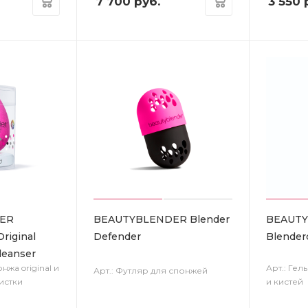
7 700
руб.
3 550
р
ER
BEAUTYBLENDER Blender
BEAUT
riginal
Defender
Blender
leanser
нжа original и
Арт.: Гел
Арт.: Футляр для спонжей
истки
и кистей