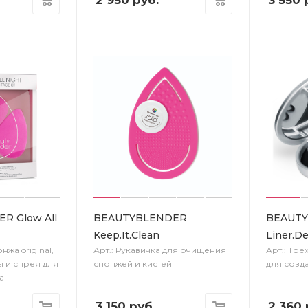
R Glow All
BEAUTYBLENDER
BEAUT
Keep.It.Clean
Liner.D
нжа original,
Арт.: Рукавичка для очищения
Арт.: Тр
ы и спрея для
спонжей и кистей
для созд
а
3 150
руб.
2 360