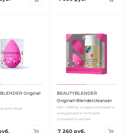
BLENDER Original
BEAUTYBLENDER
Original+Blendercleanser
Арт.: Набор из двух спонжей и
нж для лица
очищающего геля для
спонжей и кистей
уб.
7 260
руб.