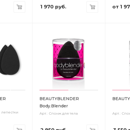
1 970
руб.
от
1 9
ER
BEAUTYBLENDER
BEAUTY
Body.Blender
 лепестки
Арт.: Спонж для тела
Арт.: Спо
2 950
руб.
3 550
р