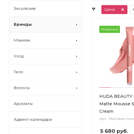
Эксклюзив
Цена
Бренды
Новинка
Макияж
Уход
Тело
Волосы
HUDA BEAUTY L
Matte Mousse So
Ароматы
Cream
Арт.: Матовая пом
Адвент-календари
5 680
руб.