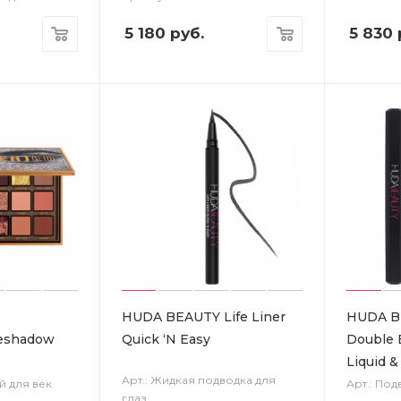
5 180
руб.
5 830
HUDA BEAUTY Life Liner
HUDA BE
eshadow
Quick ‘N Easy
Double 
Liquid &
Арт.: Жидкая подводка для
й для век
Арт.: Под
глаз