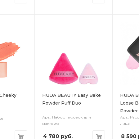
Cheeky
HUDA BEAUTY Easy Bake
HUDA B
Powder Puff Duo
Loose B
Powder 
Арт.: Набор пуховок для
Арт.: Рас
ке
макияжа
лица
4 780
руб.
8 590