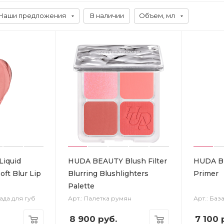
Наши предложения
В наличии
Объем, мл
iquid
HUDA BEAUTY Blush Filter
HUDA BE
ft Blur Lip
Blurring Blushlighters
Primer
Palette
ада для губ
Арт.: Палетка румян
Арт.: Баз
8 900
руб.
7 100
р