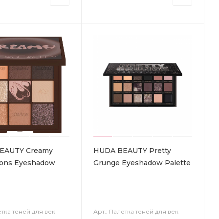
EAUTY Creamy
HUDA BEAUTY Pretty
ons Eyeshadow
Grunge Eyeshadow Palette
етка теней для век
Арт.: Палетка теней для век