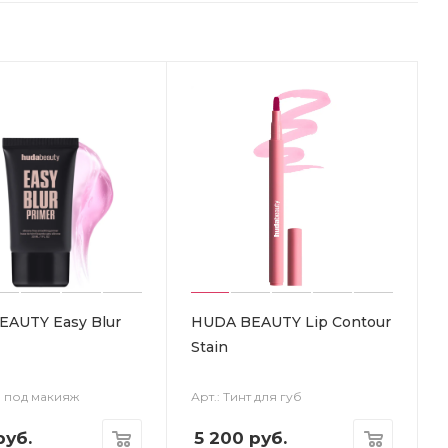
AUTY Easy Blur
HUDA BEAUTY Lip Contour
Stain
а под макияж
Арт.: Тинт для губ
уб.
5 200
руб.