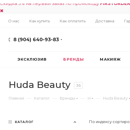
Скидка 5% на первый заказ по промокоду
FIRSTORDE
О нас
Как купить
Как оплатить
Доставка
Га
8 (904) 640-93-83
ЭКСКЛЮЗИВ
БРЕНДЫ
МАКИЯЖ
Huda Beauty
36
—
—
—
—
Главная
Каталог
Бренды
H
Huda Beauty
По индексу сортиро
КАТАЛОГ