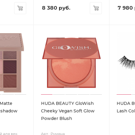
8 380
руб.
7 980
Matte
HUDA BEAUTY GloWish
HUDA B
eshadow
Cheeky Vegan Soft Glow
Lash Co
Powder Blush
й для век
Арт.: Румяна