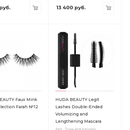
руб.
13 400
руб.
EAUTY Faux Mink
HUDA BEAUTY Legit
llection Farah №12
Lashes Double-Ended
Volumizing and
Lengthening Mascara
Арт.: Тушь для ресниц