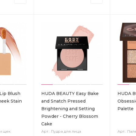
ip Blush
HUDA BEAUTY Easy Bake
HUDA B
heek Stain
and Snatch Pressed
Obsessi
Brightening and Setting
Palette
Powder - Cherry Blossom
Cake
 и щек
Арт.: Пудра для лица
Арт.: Пал