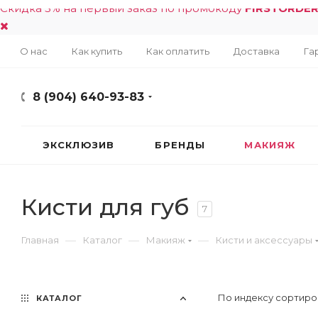
Скидка 5% на первый заказ по промокоду
FIRSTORDE
О нас
Как купить
Как оплатить
Доставка
Га
8 (904) 640-93-83
ЭКСКЛЮЗИВ
БРЕНДЫ
МАКИЯЖ
Кисти для губ
7
—
—
—
Главная
Каталог
Макияж
Кисти и аксессуары
По индексу сортиро
КАТАЛОГ