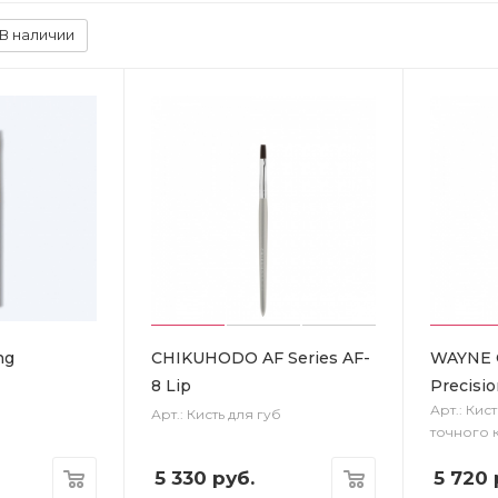
В наличии
ng
CHIKUHODO AF Series AF-
WAYNE 
8 Lip
Precisio
Арт.: Кис
б
Арт.: Кисть для губ
точного 
5 330
руб.
5 720