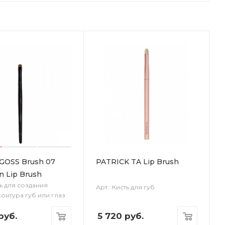
GOSS Brush 07
PATRICK TA Lip Brush
n Lip Brush
ть для создания
Арт.: Кисть для губ
контура губ или глаз
руб.
5 720
руб.