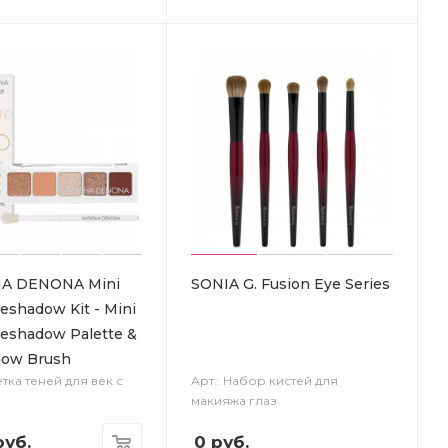
A DENONA Mini
SONIA G. Fusion Eye Series
eshadow Kit - Mini
eshadow Palette &
dow Brush
етка теней для век с
Арт.: Набор кистей для
макияжа глаз
уб.
0
руб.