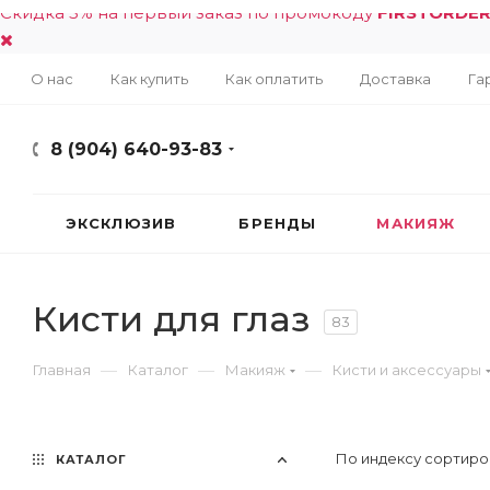
Скидка 5% на первый заказ по промокоду
FIRSTORDE
О нас
Как купить
Как оплатить
Доставка
Га
8 (904) 640-93-83
ЭКСКЛЮЗИВ
БРЕНДЫ
МАКИЯЖ
Кисти для глаз
83
—
—
—
Главная
Каталог
Макияж
Кисти и аксессуары
По индексу сортиро
КАТАЛОГ