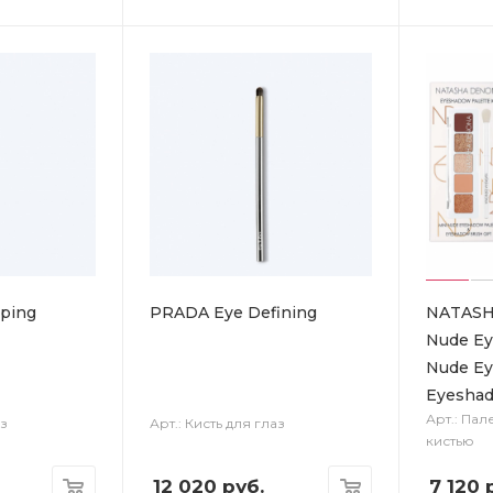
ping
PRADA Eye Defining
NATASH
Nude Ey
Nude Ey
Eyesha
Арт.: Пал
аз
Арт.: Кисть для глаз
кистью
12 020
руб.
7 120
р