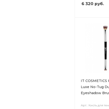
6 320
руб.
IT COSMETICS 
Luxe No-Tug Du
Eyeshadow Bru
Арт.: Кисть для те