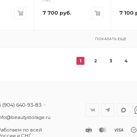
глаз
7 700
руб.
7 100
р
ПОКАЗАТЬ ЕЩЕ
1
2
3
4
8 (904) 640-93-83
info@beautystorage.ru
Работаем по всей
России и СНГ