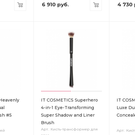
6 910
руб.
4 730
Heavenly
IT COSMETICS Superhero
IT COSM
al
4-in-1 Eye-Transforming
Luxe Du
sh #5
Super Shadow and Liner
Conceal
Brush
Арт.: Кисть-трансформер для
ней
Арт.: Кис