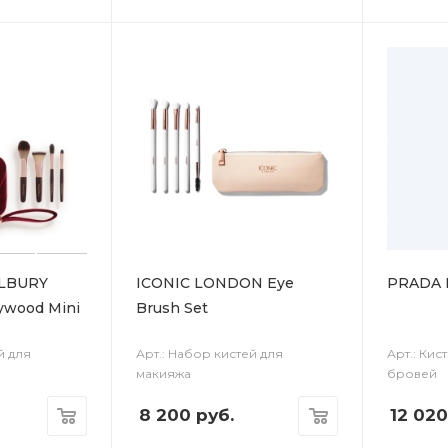
LBURY
ICONIC LONDON Eye
PRADA B
lywood Mini
Brush Set
й для
Арт.: Набор кистей для
Арт.: Кис
макияжа
бровей
8 200
руб.
12 020