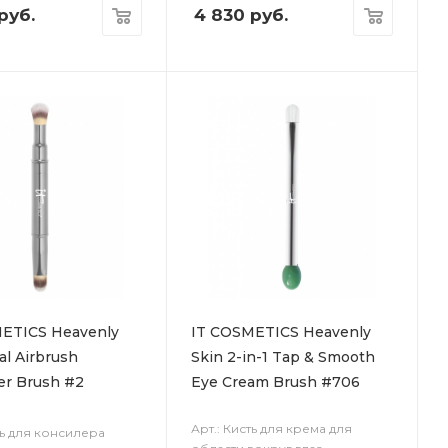
руб.
4 830
руб.
ETICS Heavenly
IT COSMETICS Heavenly
al Airbrush
Skin 2-in-1 Tap & Smooth
er Brush #2
Eye Cream Brush #706
Арт.: Кисть для крема для
ть для консилера