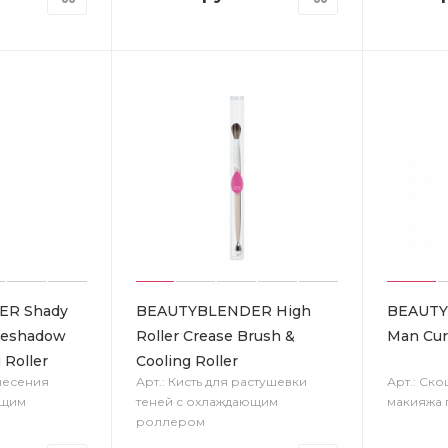
ER Shady
BEAUTYBLENDER High
BEAUTY
Eyeshadow
Roller Crease Brush &
Man Cur
 Roller
Cooling Roller
анесения
Арт.: Кисть для растушевки
Арт.: Ско
ющим
теней с охлаждающим
макияжа 
роллером