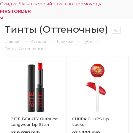
Скидка 5% на первый заказ по промокоду
FIRSTORDER
Тинты (Оттеночные)
0
49
—
—
—
—
Главная
Каталог
Макияж
Губы
Тинты (Оттеночные)
BITE BEAUTY Outburst
CHUPA CHUPS Lip
Longwear Lip Stain
Locker
от
6 690 руб.
от
1 300 руб.