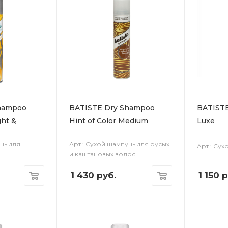
hampoo
BATISTE Dry Shampoo
BATIST
ght &
Hint of Color Medium
Luxe
нь для
Арт.: Сухой шампунь для русых
Арт.: Су
и каштановых волос
1 430
руб.
1 150
р