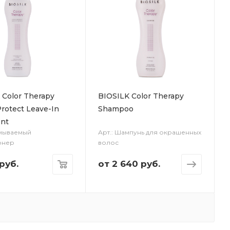
 Color Therapy
BIOSILK Color Therapy
Protect Leave-In
Shampoo
nt
смываемый
Арт.: Шампунь для окрашенных
онер
волос
руб.
от
2 640 руб.