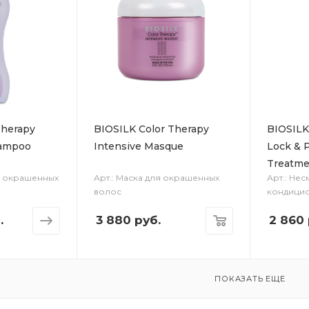
Therapy
BIOSILK Color Therapy
BIOSILK
hampoo
Intensive Masque
Lock & 
Treatme
я окрашенных
Арт.: Маска для окрашенных
Арт.: Не
волос
кондици
.
3 880
руб.
2 860
ПОКАЗАТЬ ЕЩЕ