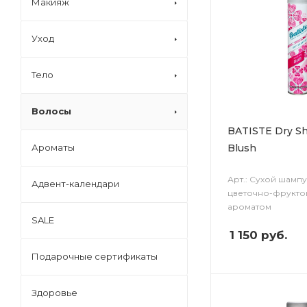
Макияж
Уход
Тело
Волосы
BATISTE Dry S
Blush
Ароматы
Арт.: Сухой шампу
Адвент-календари
цветочно-фрукто
ароматом
SALE
1 150
руб.
Подарочные сертификаты
Здоровье