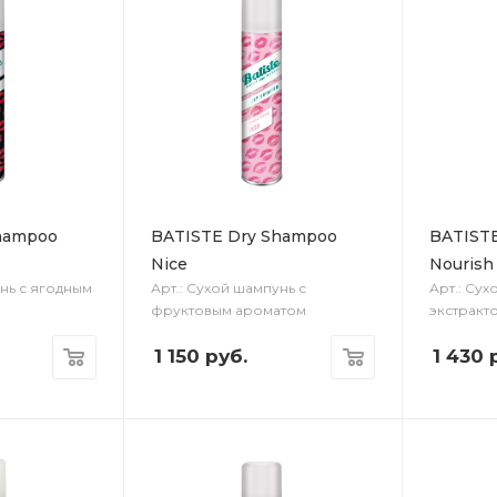
hampoo
BATISTE Dry Shampoo
BATIST
Nice
Nourish
унь с ягодным
Арт.: Сухой шампунь с
Арт.: Сух
фруктовым ароматом
экстракт
1 150
руб.
1 430
р