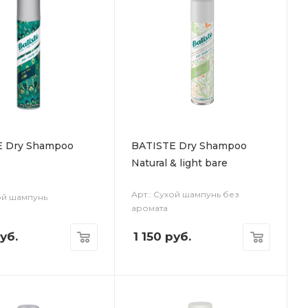
E Dry Shampoo
BATISTE Dry Shampoo
Natural & light bare
Арт.: Сухой шампунь без
хой шампунь
аромата
уб.
1 150
руб.