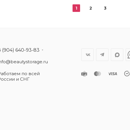
1
2
3
8 (904) 640-93-83
info@beautystorage.ru
Работаем по всей
России и СНГ