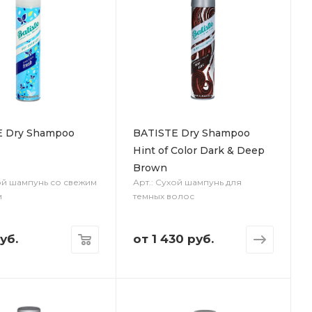
E Dry Shampoo
BATISTE Dry Shampoo
Hint of Color Dark & Deep
Brown
хой шампунь со свежим
Арт.: Сухой шампунь для
м
темных волос
уб.
от
1 430 руб.