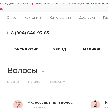
Скидка 5% на первый заказ по промокоду
FIRSTORDE
О нас
Как купить
Как оплатить
Доставка
Га
8 (904) 640-93-83
ЭКСКЛЮЗИВ
БРЕНДЫ
МАКИЯЖ
Волосы
486
—
—
Главная
Каталог
Волосы
Аксессуары для волос
К
10 ТОВАРОВ
1