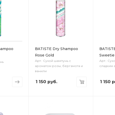
hampoo
BATISTE Dry Shampoo
BATIST
Rose Gold
Sweetie
Арт.: Сухой шампунь с
Арт.: Сух
унь
ароматом розы, бергамота и
сладким 
ванили
1 150
руб.
1 150
р