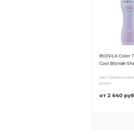
BIOSILK Color 
Cool Blonde S
Арт.: Шампунь дл
волос
от
2 640 руб