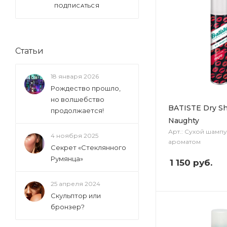
ПОДПИСАТЬСЯ
Статьи
18 января 2026
Рождество прошло,
но волшебство
BATISTE Dry S
продолжается!
Naughty
Арт.: Сухой шамп
4 ноября 2025
ароматом
Секрет «Стеклянного
Румянца»
1 150
руб.
25 апреля 2024
Скульптор или
бронзер?