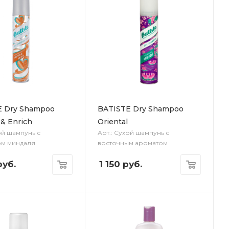
E Dry Shampoo
BATISTE Dry Shampoo
 & Enrich
Oriental
ой шампунь с
Арт.: Сухой шампунь с
ом миндаля
восточным ароматом
уб.
1 150
руб.