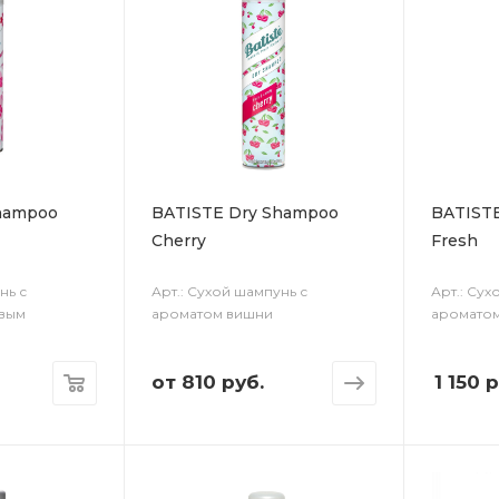
hampoo
BATISTE Dry Shampoo
BATIST
Cherry
Fresh
нь с
Арт.: Сухой шампунь с
Арт.: Су
вым
ароматом вишни
аромато
от
810 руб.
1 150
р