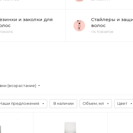
езинки и заколки для
Стайлеры и защи
олос
волос
 ТОВАРА
115 ТОВАРОВ
вки (возрастание)
Наши предложения
В наличии
Объем, мл
Цвет