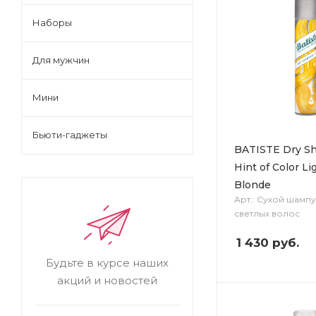
Наборы
Для мужчин
Мини
Бьюти-гаджеты
BATISTE Dry S
Hint of Color Li
Blonde
Арт.: Сухой шампу
светлых волос
1 430
руб.
Будьте в курсе наших
акций и новостей