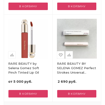
В КОРЗИНУ
В КОРЗИНУ
RARE BEAUTY by
RARE BEAUTY BY
Selena Gomez Soft
SELENA GOMEZ Perfect
Pinch Tinted Lip Oil
Strokes Universal
Volumizing Mascara - 3
от
5 000 руб.
мл
2 690
руб.
В КОРЗИНУ
В КОРЗИНУ