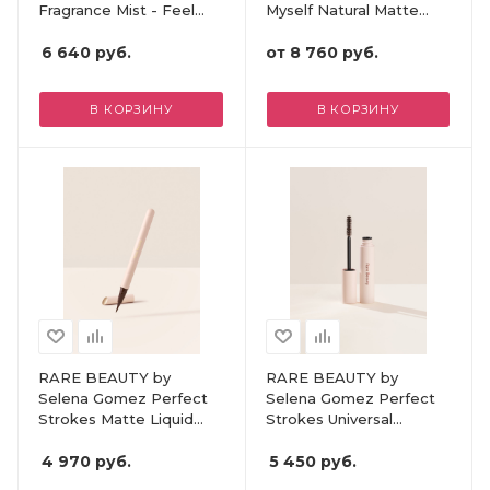
Fragrance Mist - Feel
Myself Natural Matte
Seen
Longwear Foundation ​
6 640
руб.
от
8 760 руб.
В КОРЗИНУ
В КОРЗИНУ
RARE BEAUTY by
RARE BEAUTY by
Selena Gomez Perfect
Selena Gomez Perfect
Strokes Matte Liquid
Strokes Universal
Liner - Brown
Volumizing Mascara -
4 970
руб.
Brown
5 450
руб.