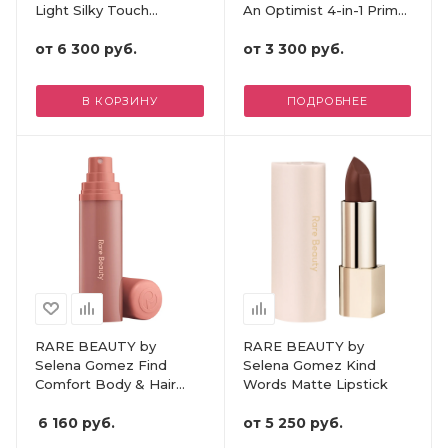
Light Silky Touch
An Optimist 4-in-1 Prime
Highlighter
& Set Mist
от
6 300 руб.
от
3 300 руб.
В КОРЗИНУ
ПОДРОБНЕЕ
RARE BEAUTY by
RARE BEAUTY by
Selena Gomez Find
Selena Gomez Kind
Comfort Body & Hair
Words Matte Lipstick
Fragrance Mist - Awaken
Confidence
6 160
руб.
от
5 250 руб.