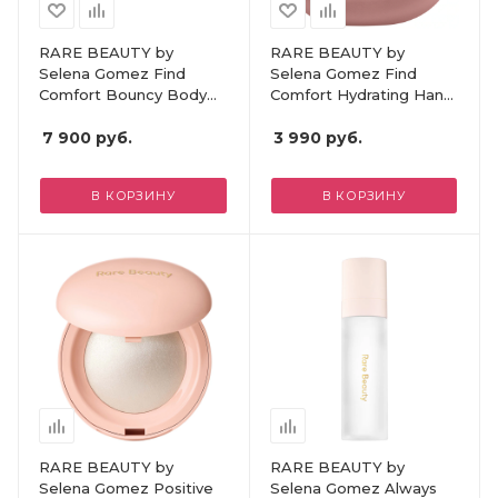
RARE BEAUTY by
RARE BEAUTY by
Selena Gomez Find
Selena Gomez Find
Comfort Bouncy Body
Comfort Hydrating Hand
Cream - Awaken
Cream
Confidence
7 900
руб.
3 990
руб.
В КОРЗИНУ
В КОРЗИНУ
RARE BEAUTY by
RARE BEAUTY by
Selena Gomez Positive
Selena Gomez Always