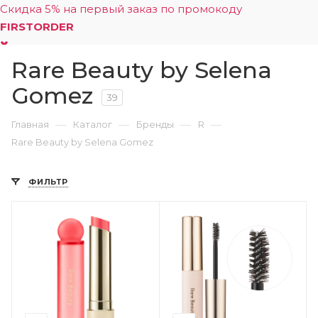
Скидка 5% на первый заказ по промокоду
FIRSTORDER
Rare Beauty by Selena
0
Gomez
39
—
—
—
—
Главная
Каталог
Бренды
R
Rare Beauty by Selena Gomez
ФИЛЬТР