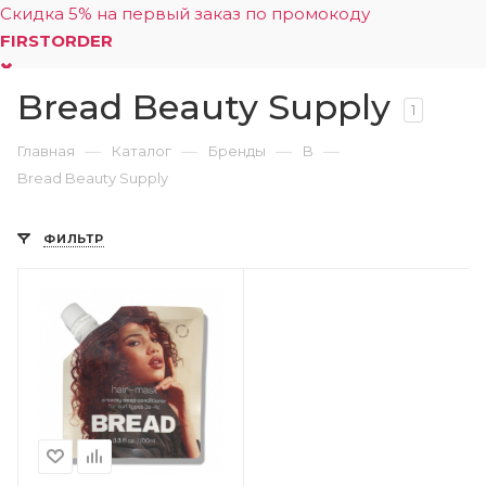
Скидка 5% на первый заказ по промокоду
FIRSTORDER
Bread Beauty Supply
0
1
—
—
—
—
Главная
Каталог
Бренды
B
Bread Beauty Supply
ФИЛЬТР