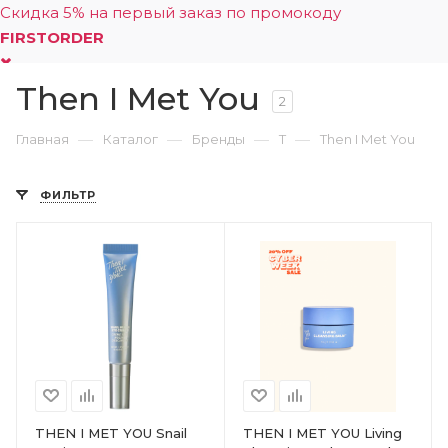
Скидка 5% на первый заказ по промокоду
FIRSTORDER
Then I Met You
0
2
—
—
—
—
Главная
Каталог
Бренды
T
Then I Met You
ФИЛЬТР
THEN I MET YOU Snail
THEN I MET YOU Living