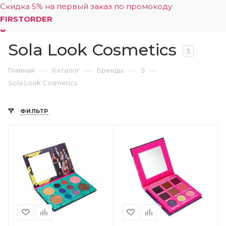
Скидка 5% на первый заказ по промокоду
FIRSTORDER
Sola Look Cosmetics
0
3
—
—
—
—
Главная
Каталог
Бренды
S
Sola Look Cosmetics
ФИЛЬТР