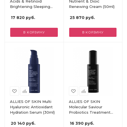
Acids & Retinoid
Nutrient & Dioic
Brightening Sleeping
Renewing Cream (50ml)
Facial
17 820
руб.
25 870
руб.
В КОРЗИНУ
В КОРЗИНУ
ALLIES OF SKIN Multi
ALLIES OF SKIN
Hyaluronic Antioxidant
Molecular Saviour
Hydration Serum (30ml)
Probiotics Treatment
Mist (50ml)
20 140
руб.
16 390
руб.