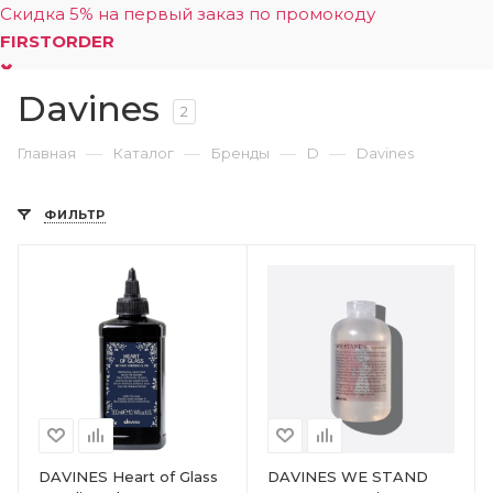
Скидка 5% на первый заказ по промокоду
FIRSTORDER
Davines
0
2
—
—
—
—
Главная
Каталог
Бренды
D
Davines
ФИЛЬТР
DAVINES Heart of Glass
DAVINES WE STAND