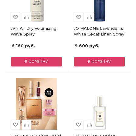
JVN Air Dry Volumizing
JO MALONE Lavender &
Wave Spray
White Cedar Linen Spray
6 160
руб.
9 600
руб.
В КОРЗИНУ
В КОРЗИНУ
JLO BEAUTY That Facial
JO MALONE London