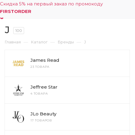
Скидка 5% на первый заказ по промокоду
FIRSTORDER
J
0
100
—
—
—
Главная
Каталог
Бренды
J
James Read
23 ТОВАРА
Jeffree Star
4 ТОВАРА
JLo Beauty
17 ТОВАРОВ