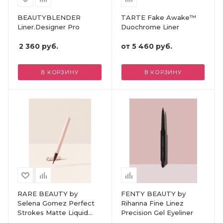
BEAUTYBLENDER
TARTE Fake Awake™
Liner.Designer Pro
Duochrome Liner
2 360
руб.
от
5 460 руб.
В КОРЗИНУ
В КОРЗИНУ
RARE BEAUTY by
FENTY BEAUTY by
Selena Gomez Perfect
Rihanna Fine Linez
Strokes Matte Liquid
Precision Gel Eyeliner​
Liner - Brown